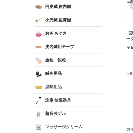
円皮鍼 皮内鍼
小児鍼 皮膚鍼
【
お灸 もぐさ
ーク
皮内鍼用テープ
￥6
金粒 銀粒
鍼灸用品
温熱用品
測定 検査器具
超音波ゲル
マッサージクリーム
カ