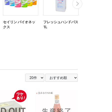
セイリン パイオネッ
フレッシュハンドパス
ファロス SARAS
クス
1L
ィカルニードル