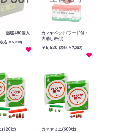
 温暖480個入
カマヤペット(フード付・
火消し缶付)
(税込 ￥6,930)
￥6,620
(税込 ￥7,282)
(120壮)
カマヤミニ(600壮)