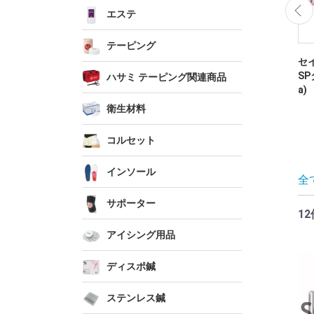
エステ
テーピング
バリュー
昭和製薬 イソプロ5
NEOディスポ鍼(ワン
セイ
0%
タッチ)
SP
ハサミ テーピング関連商品
a)
衛生材料
コルセット
インソール
全
サポーター
12
アイシング用品
ディスポ鍼
ステンレス鍼