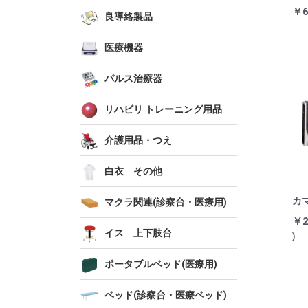
￥6
良導絡製品
医療機器
パルス治療器
リハビリ トレーニング用品
介護用品・つえ
白衣 その他
カ
マクラ関連(診察台・医療用)
￥2
イス 上下肢台
)
ポータブルベッド(医療用)
ベッド(診察台・医療ベッド)