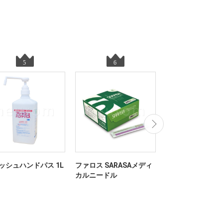
ッシュハンドパス 1L
ファロス SARASAメディ
マックスベルト m
カルニードル