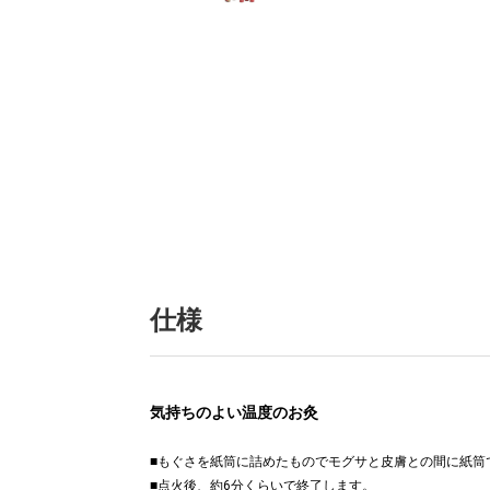
仕様
気持ちのよい温度のお灸
■もぐさを紙筒に詰めたものでモグサと皮膚との間に紙筒
■点火後、約6分くらいで終了します。