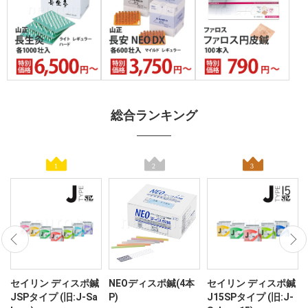
総合ランキング
ン
セイリン ディスポ鍼
NEOディスポ鍼(4本
セイリン ディスポ鍼
JSPタイプ (旧:J-Sa
P)
J15SPタイプ (旧:J-