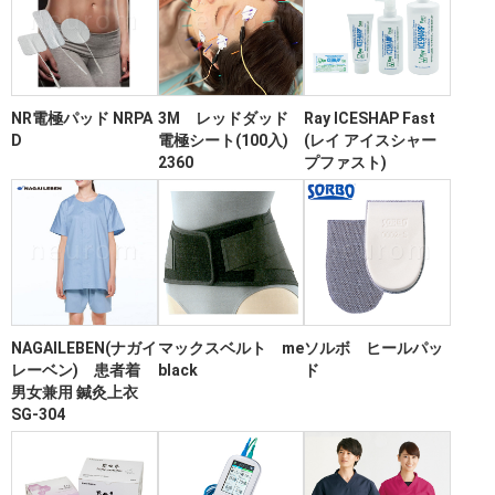
NR電極パッド NRPA
3M レッドダッド
Ray ICESHAP Fast
D
電極シート(100入)
(レイ アイスシャー
2360
プファスト)
NAGAILEBEN(ナガイ
マックスベルト me
ソルボ ヒールパッ
レーベン) 患者着
black
ド
男女兼用 鍼灸上衣
SG-304