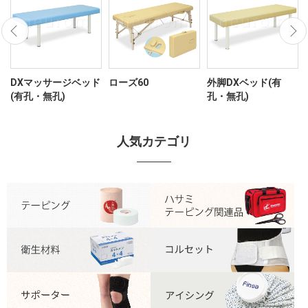
セ
DXマッサージベッド
ローズ60
外脚DXベッド(有
(有孔・無孔)
孔・無孔)
人気カテゴリ