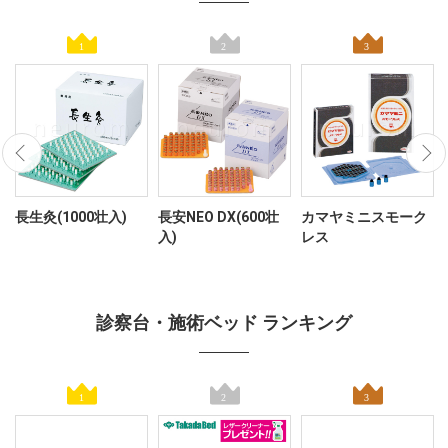
レ
長生灸(1000壮入)
長安NEO DX(600壮
カマヤミニスモーク
入)
レス
診察台・施術ベッド ランキング