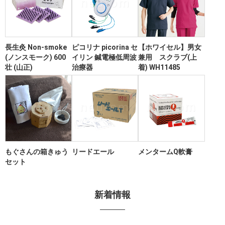
長生灸 Non-smoke
ピコリナ picorina セ
【ホワイセル】男女
(ノンスモーク) 600
イリン 鍼電極低周波
兼用 スクラブ(上
壮 (山正)
治療器
着) WH11485
もぐさんの箱きゅう
リードエール
メンタームQ軟膏
セット
新着情報