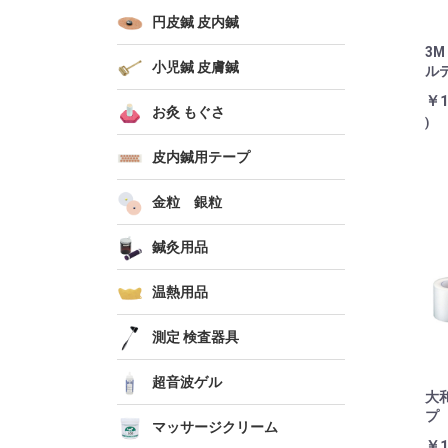
円皮鍼 皮内鍼
3
小児鍼 皮膚鍼
ル
￥1
お灸 もぐさ
)
皮内鍼用テープ
金粒 銀粒
鍼灸用品
温熱用品
測定 検査器具
超音波ゲル
大
プ
マッサージクリーム
￥1