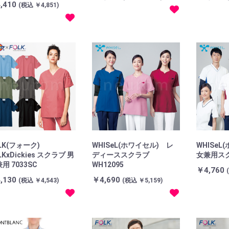
,410
(税込 ￥4,851)
LK(フォーク)
WHISeL(ホワイセル) レ
WHISeL
LKxDickies スクラブ 男
ディーススクラブ
女兼用スク
用 7033SC
WH12095
￥4,760
,130
￥4,690
(税込 ￥4,543)
(税込 ￥5,159)