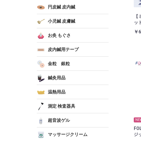
円皮鍼 皮内鍼
【
小児鍼 皮膚鍼
ット
￥6
お灸 もぐさ
皮内鍼用テープ
金粒 銀粒
鍼灸用品
温熱用品
測定 検査器具
超音波ゲル
NE
FO
ジッ
マッサージクリーム