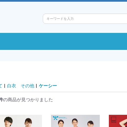
て
|
白衣 その他
|
ケーシー
件
の商品が見つかりました