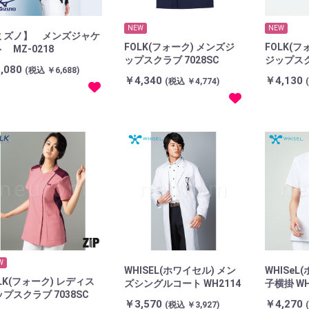
NEW
NEW
ミズノ】 メンズジャケ
FOLK(フォーク) メンズジ
FOLK(フ
 MZ-0218
ップスクラブ 7028SC
ジップスク
,080
(税込 ￥6,688)
￥4,340
￥4,130
(税込 ￥4,774)
W
WHISEL(ホワイセル) メン
WHISeL
LK(フォーク) レディス
ズシングルコート WH2114
子横掛 WH
プスクラブ 7038SC
￥3,570
￥4,270
(税込 ￥3,927)