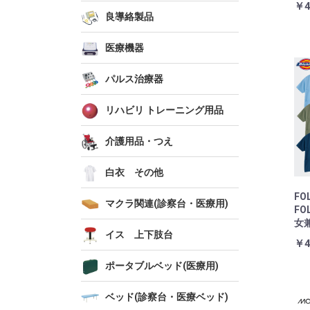
￥4
良導絡製品
医療機器
パルス治療器
リハビリ トレーニング用品
介護用品・つえ
白衣 その他
FO
マクラ関連(診察台・医療用)
FO
女兼
イス 上下肢台
￥4
ポータブルベッド(医療用)
ベッド(診察台・医療ベッド)