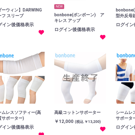
NEW
ーウィン】DARWING
bonbon
bonbone(ボンボーン) ア
ーフ スリーブ
型外反母
キレス アップ
グイン後価格表示
ログイン
ログイン後価格表示
ームレスソフティー(高
高級コットンサポーター
シームレ
質サポーター)
サポータ
￥12,000
(税込 ￥13,200)
グイン後価格表示
ログイン