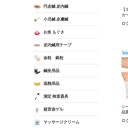
円皮鍼 皮内鍼
【ダ
カ
小児鍼 皮膚鍼
ロ
お灸 もぐさ
皮内鍼用テープ
金粒 銀粒
鍼灸用品
温熱用品
測定 検査器具
シ
超音波ゲル
品
ロ
マッサージクリーム