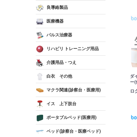
良導絡製品
医療機器
パルス治療器
リハビリ トレーニング用品
介護用品・つえ
ダ
白衣 その他
ー
マクラ関連(診察台・医療用)
ロ
イス 上下肢台
ポータブルベッド(医療用)
ベッド(診察台・医療ベッド)