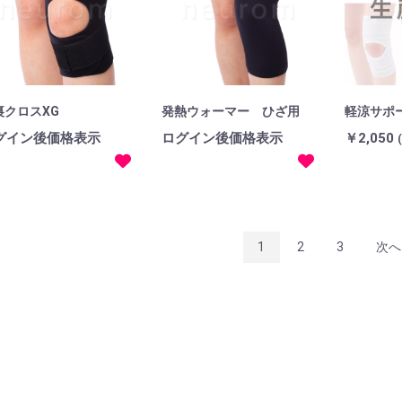
裏クロスXG
発熱ウォーマー ひざ用
軽涼サポ
グイン後価格表示
ログイン後価格表示
￥2,050
1
2
3
次へ