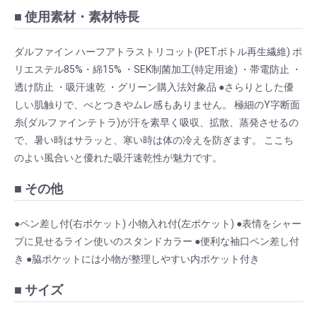
■ 使用素材・素材特長
ダルファイン ハーフアトラストリコット(PETボトル再生繊維) ポ
リエステル85%・綿15% ・SEK制菌加工(特定用途) ・帯電防止 ・
透け防止 ・吸汗速乾 ・グリーン購入法対象品 ●さらりとした優
しい肌触りで、べとつきやムレ感もありません。 極細のY字断面
糸(ダルファインテトラ)が汗を素早く吸収、拡散、蒸発させるの
で、暑い時はサラッと、寒い時は体の冷えを防ぎます。 ここち
のよい風合いと優れた吸汗速乾性が魅力です。
■ その他
●ペン差し付(右ポケット) 小物入れ付(左ポケット) ●表情をシャー
プに見せるライン使いのスタンドカラー ●便利な袖口ペン差し付
き ●脇ポケットには小物が整理しやすい内ポケット付き
■ サイズ