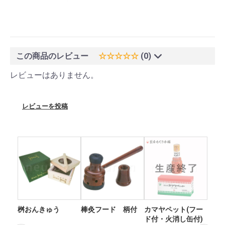
この商品のレビュー
☆☆☆☆☆
(0)
レビューはありません。
レビューを投稿
桝おんきゅう
棒灸フード 柄付
カマヤペット(フー
火
ド付・火消し缶付)
太