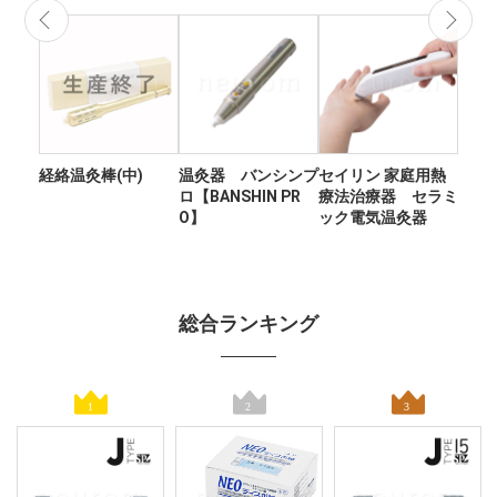
経絡温灸棒(中)
温灸器 バンシンプ
セイリン 家庭用熱
ロ【BANSHIN PR
療法治療器 セラミ
O】
ック電気温灸器
総合ランキング