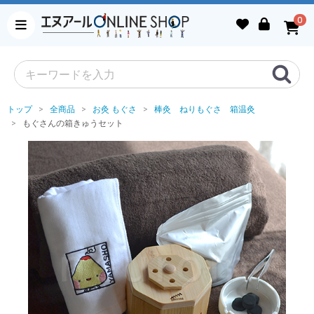
0
トップ
全商品
お灸 もぐさ
棒灸 ねりもぐさ 箱温灸
もぐさんの箱きゅうセット