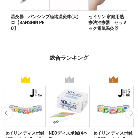
温灸器 バンシンプ
経絡温灸棒(大)
セイリン 家庭用熱
ロ【BANSHIN PR
療法治療器 セラミ
O】
ック電気温灸器
総合ランキング
ン
セイリン ディスポ鍼
NEOディスポ鍼(4本
セイリン ディスポ鍼