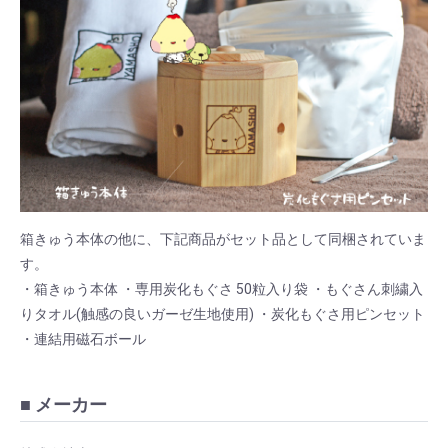
箱きゅう本体の他に、下記商品がセット品として同梱されていま
す。
・箱きゅう本体 ・専用炭化もぐさ 50粒入り袋 ・もぐさん刺繍入
りタオル(触感の良いガーゼ生地使用) ・炭化もぐさ用ピンセット
・連結用磁石ボール
■ メーカー