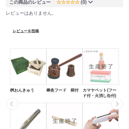
この商品のレビュー
☆☆☆☆☆
(0)
レビューはありません。
レビューを投稿
桝おんきゅう
棒灸フード 柄付
カマヤペット(フー
火
ド付・火消し缶付)
太