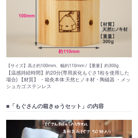
【サイズ】高さ約100mm、幅約110mm /【重量】約300g
【温感持続時間】約20分(専用炭化もぐさ1粒を使用した
場合) 【材質】 ・箱灸本体:天然ヒノキ材・陶磁器 ・メッ
シュカゴ:ステンレス
■「もぐさんの箱きゅうセット」の内容