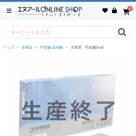
0
トップ
全商品
円皮鍼 皮内鍼
大和漢 円皮鍼Dual