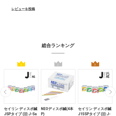
レビューを投稿
総合ランキング
ン
セイリン ディスポ鍼
NEOディスポ鍼(4本
セイリン ディスポ鍼
JSPタイプ (旧:J-Sa
P)
J15SPタイプ (旧:J-