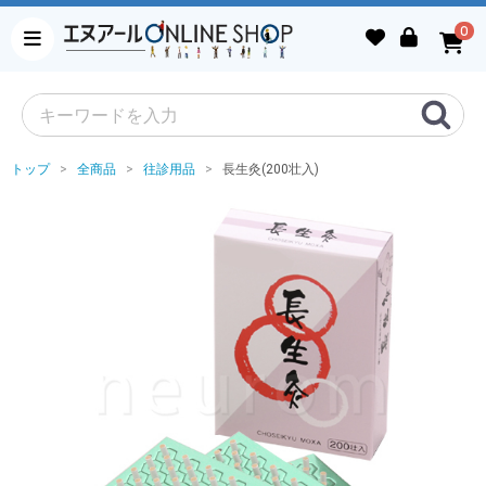
0
トップ
全商品
往診用品
長生灸(200壮入)