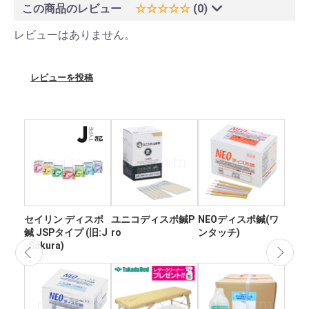
この商品のレビュー
☆☆☆☆☆
(0)
レビューはありません。
レビューを投稿
セイリン ディスポ
ユニコディスポ鍼P
NEOディスポ鍼(ワ
エス
鍼 JSPタイプ (旧:J
ro
ンタッチ)
04
-Sakura)