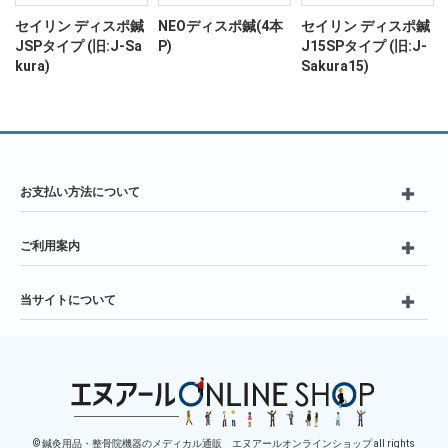
ン
セイリン ディスポ鍼
NEOディスポ鍼(4本
セイリン ディスポ鍼
JSPタイプ (旧:J-Sa
P)
J15SPタイプ (旧:J-
kura)
Sakura15)
お支払い方法について
ご利用案内
当サイトについて
© 鍼灸用品・整骨院機器のメディカル通販 エヌアールオンラインショップ all rights