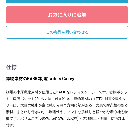
お気に入りに追加
この商品を問い合わせる
仕様
織物素材のBASIC制電Ladeis Casey
制電の中厚織物素材を使用したBASICなレディスケーシーです。右胸ポケッ
ト、両腰ポケット(右:ペン差し付き)付き。織物素材の《TT》制電交織タッ
サーは、太目の経糸を密に織りみヨコ方向に畝がある、丈夫で耐久性のある
素材。まとわり付きのない制電性や、ソフトな肌触りと軽やかな着心地も特
徴です。ポリエステル85%、綿15%。SEK(赤)・透け防止・制電・防汚加工
付き。