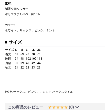
素材:
制電交織タッサー
ポリエステル85%、綿15%
カラー:
ホワイト、サックス、ピンク、ミント
■ サイズ
サイズ
S
M
L
LL
3L
着丈
68
69
70
70
70
胸囲
94
98
102
107
113
肩幅
38
39
40
42
44
袖丈
21
22
23
23
23
他3色 サックス、ピンク、、ミント バックスタイル
この商品のレビュー
☆☆☆☆☆
(0)