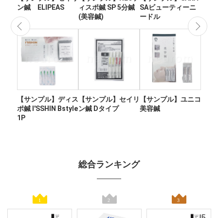
ン鍼 ELIPEAS
ィスポ鍼 SP 5分鍼
SAビューティーニ
ン
(美容鍼)
ードル
皿
プ
【サンプル】ディス
【サンプル】セイリ
【サンプル】ユニコ
ポ鍼 I'SSHIN Bstyle
ン鍼 Dタイプ
美容鍼
1P
総合ランキング