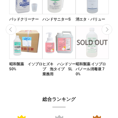
パッドクリーナー
ハンドサニターS
消エタ・バリュー
フ
ス 1
昭和製薬 イソプロ
ヒズキ ハンドソー
昭和製薬 イソプロ
50%
プ 泡タイプ 5L
パノール消毒液 7
業務用
0%
総合ランキング