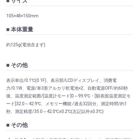
■ サイズ
105×48×150mm
■ 本体重量
約125g(電池含まず)
■ その他
表示単位/0.1℃(0.1F)、表示部/LCDディスプレイ、消費電
力/0.1W、電源/単3形アルカリ乾電池×2、自動電源OFF/約60秒
後、温度測定範囲/[温度計モード]0～99.9℃・[額表面温度測定モ
ード]32.0～42.9℃、メモリー機能 /過去32回分、測定時間/約1
秒、測定精度/35.0～42.0℃±0.2℃(左記以外±0.3℃)
■ その他