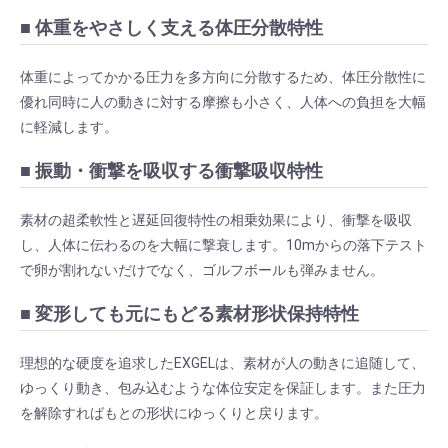
■ 体重をやさしく支える体圧分散特性
体重によってかかる圧力を多方向に分散するため、体圧分散性に
優れ同時に人の動きに対する摩擦も小さく、人体への負担を大幅
に軽減します。
■ 振動・衝撃を吸収する衝撃吸収特性
素材の超柔軟性と遅延回復特性の相乗効果により、衝撃を吸収
し、人体に伝わるのを大幅に撃衰します。10mからの落下テスト
で卵が割れないだけでなく、ゴルフボールも弾みません。
■ 変形しても元にもどる素材形状保持特性
理想的な硬度を追求したEXGELは、素材が人の動きに追随して、
ゆっくり動き、包み込むような体位安定を保証します。また圧力
を解除すればもとの形状にゆっくりと戻ります。