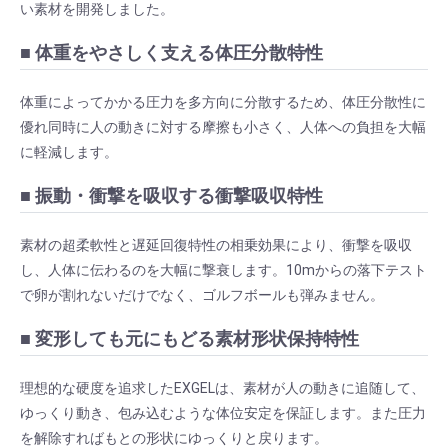
い素材を開発しました。
■ 体重をやさしく支える体圧分散特性
体重によってかかる圧力を多方向に分散するため、体圧分散性に
優れ同時に人の動きに対する摩擦も小さく、人体への負担を大幅
に軽減します。
■ 振動・衝撃を吸収する衝撃吸収特性
素材の超柔軟性と遅延回復特性の相乗効果により、衝撃を吸収
し、人体に伝わるのを大幅に撃衰します。10mからの落下テスト
で卵が割れないだけでなく、ゴルフボールも弾みません。
■ 変形しても元にもどる素材形状保持特性
理想的な硬度を追求したEXGELは、素材が人の動きに追随して、
ゆっくり動き、包み込むような体位安定を保証します。また圧力
を解除すればもとの形状にゆっくりと戻ります。