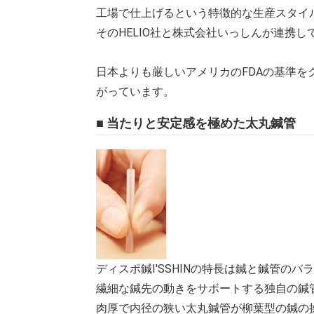
工場で仕上げるという特徴的な生産スタイ
そのHELIO社と株式会社いっしんが連携して
日本よりも厳しいアメリカのFDAの基準
がっています。
■ 当たりと安定感を極めた太丸鍼管
ディスポ鍼I'SSHINの特長は鍼と鍼管のバ
繊細な鍼先の動きをサボートする独自の鍼
肉厚で内径の狭い太丸鍼管が柳葉型の鍼の