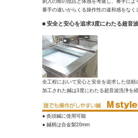
刺入の際の抵抗と体感を考慮し、番手によ
番手の違いからくる操作性の違和感をなく
■ 安全と安心を追求3度にわたる超音
全工程において安心と安全を追求した信頼
加工された鍼は3度にわたる超音波洗浄を
● 灸頭鍼に使用可能
● 鍼柄は合金製20mm