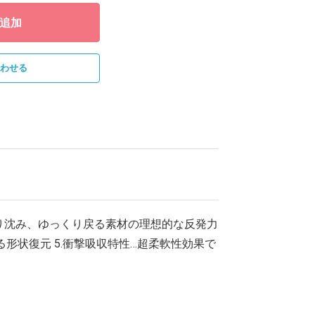
追加
わせる
くり沈み、ゆっくり戻る素材の理想的な反発力
る形状復元 5.衝撃吸収特性…超柔軟性効果で