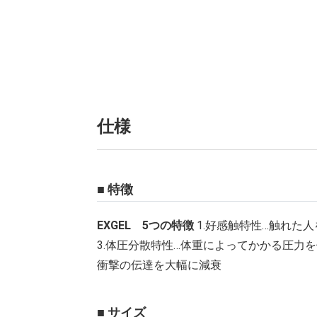
仕様
■ 特徴
EXGEL 5つの特徴
1.好感触特性…触れた
3.体圧分散特性…体重によってかかる圧力を
衝撃の伝達を大幅に減衰
■ サイズ