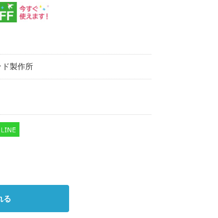
ッド製作所
れる