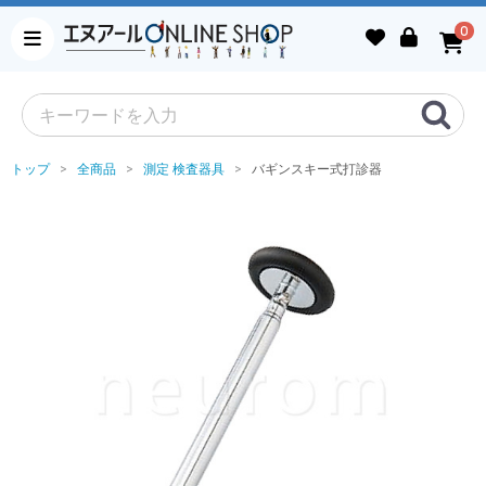
0
トップ
全商品
測定 検査器具
バギンスキー式打診器