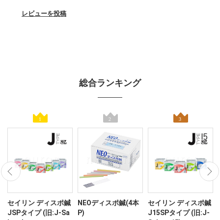
レビューを投稿
総合ランキング
ン
セイリン ディスポ鍼
NEOディスポ鍼(4本
セイリン ディスポ鍼
JSPタイプ (旧:J-Sa
P)
J15SPタイプ (旧:J-