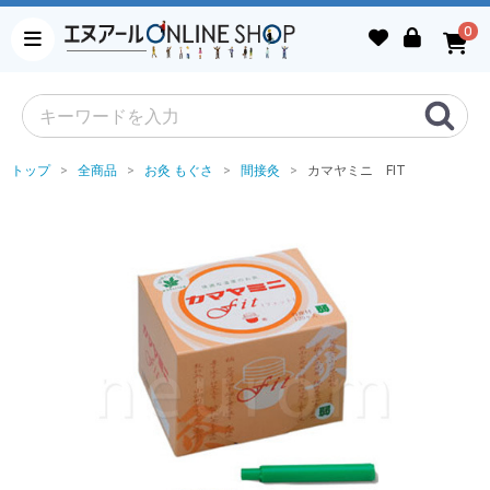
0
トップ
全商品
お灸 もぐさ
間接灸
カマヤミニ FIT