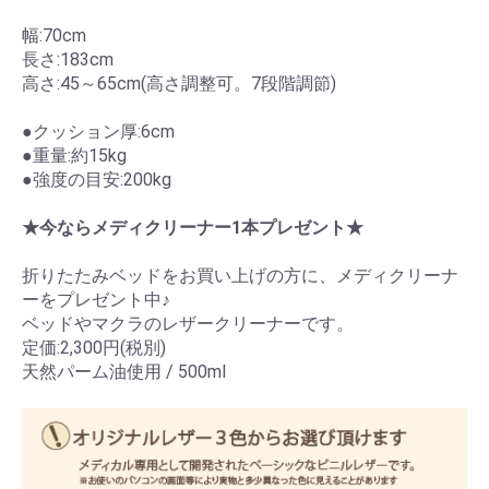
幅:70cm
長さ:183cm
高さ:45～65cm(高さ調整可。7段階調節)
●クッション厚:6cm
●重量:約15kg
●強度の目安:200kg
★今ならメディクリーナー1本プレゼント★
折りたたみベッドをお買い上げの方に、メディクリーナ
ーをプレゼント中♪
ベッドやマクラのレザークリーナーです。
定価:2,300円(税別)
天然パーム油使用 / 500ml